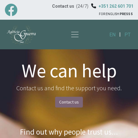
Contact us
(24/7)
+351 262 601 701
FOR ENGLISH
PRESS 5
|
EN
PT
We can help
Contact us and find the support you need.
Contact us
Find out why people trust us...