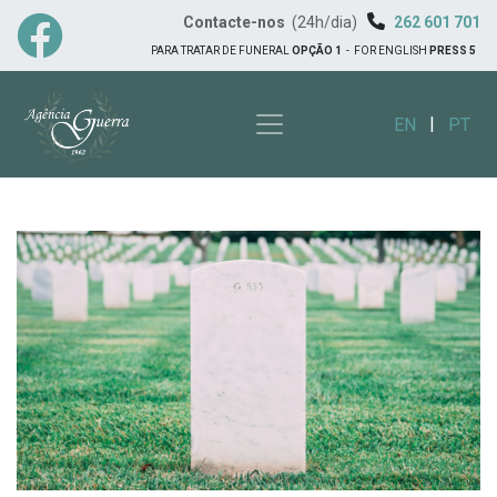
Contacte-nos
(24h/dia)
262 601 701
PARA TRATAR DE FUNERAL
OPÇÃO 1
-
FOR ENGLISH
PRESS 5
|
EN
PT