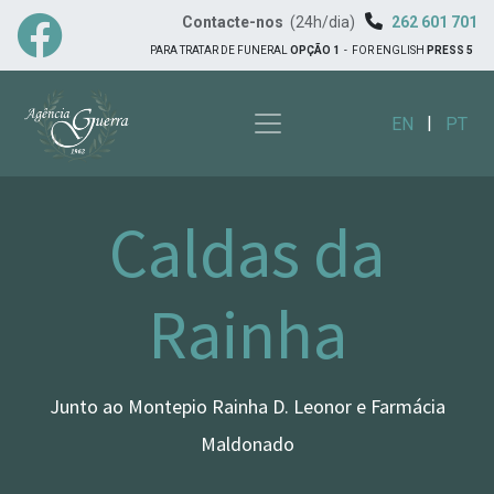
Contacte-nos
(24h/dia)
262 601 701
PARA TRATAR DE FUNERAL
OPÇÃO 1
-
FOR ENGLISH
PRESS 5
|
EN
PT
Caldas da
Rainha
Junto ao Montepio Rainha D. Leonor e Farmácia
Maldonado