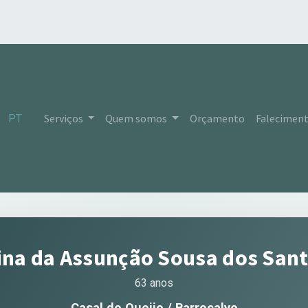
Serviços
Quem somos
Orçamento
Falecimen
PT
tina da Assunção Sousa dos San
63 anos
Casal do Queijo / Barrocalvo