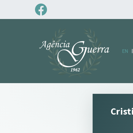
|
EN
Cris