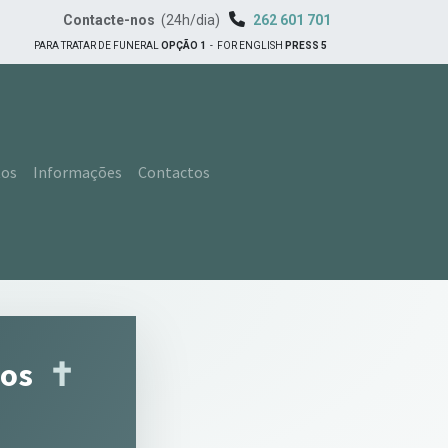
Contacte-nos
(24h/dia)
262 601 701
PARA TRATAR DE FUNERAL
OPÇÃO 1
-
FOR ENGLISH
PRESS 5
tos
Informações
Contactos
tos
✝︎