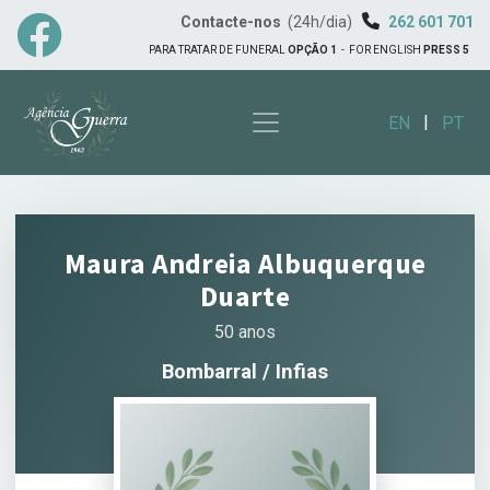
Contacte-nos
(24h/dia)
262 601 701
PARA TRATAR DE FUNERAL
OPÇÃO 1
-
FOR ENGLISH
PRESS 5
|
EN
PT
Maura Andreia Albuquerque
Duarte
50 anos
Bombarral / Infias