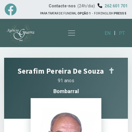
Contacte-nos
(24h/dia)
262 601 701
PARA TRATAR DE FUNERAL
OPÇÃO 1
-
FOR ENGLISH
PRESS 5
|
EN
PT
Serafim Pereira De Souza
✝︎
91 anos
Bombarral