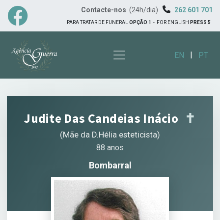
Contacte-nos
(24h/dia)
262 601 701
PARA TRATAR DE FUNERAL
OPÇÃO 1
-
FOR ENGLISH
PRESS 5
|
EN
PT
Judite Das Candeias Inácio
✝︎
(Mãe da D.Hélia esteticista)
88 anos
Bombarral