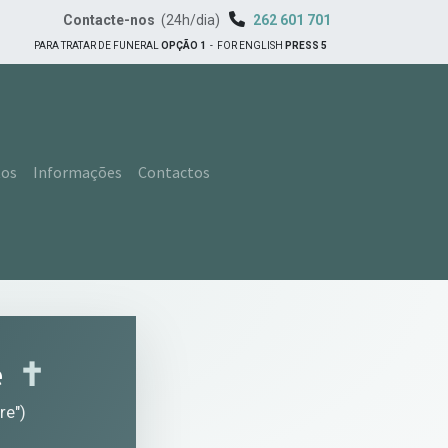
Contacte-nos
(24h/dia)
262 601 701
PARA TRATAR DE FUNERAL
OPÇÃO 1
-
FOR ENGLISH
PRESS 5
tos
Informações
Contactos
e
✝︎
re")