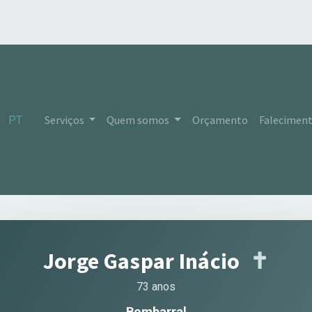
Serviços
Quem somos
Orçamento
Falecimen
PT
Jorge Gaspar Inácio
✝︎
73 anos
Bombarral