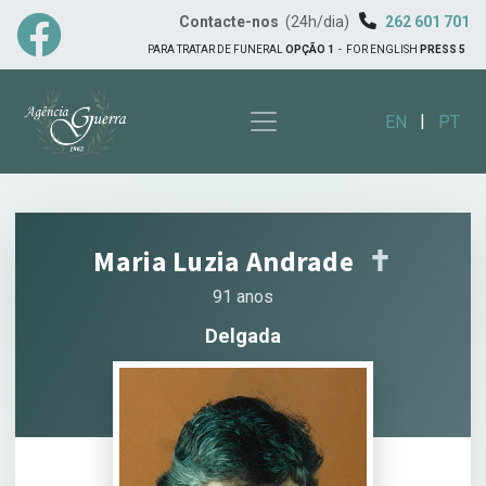
Contacte-nos
(24h/dia)
262 601 701
PARA TRATAR DE FUNERAL
OPÇÃO 1
-
FOR ENGLISH
PRESS 5
|
EN
PT
Maria Luzia Andrade
✝︎
91 anos
Delgada