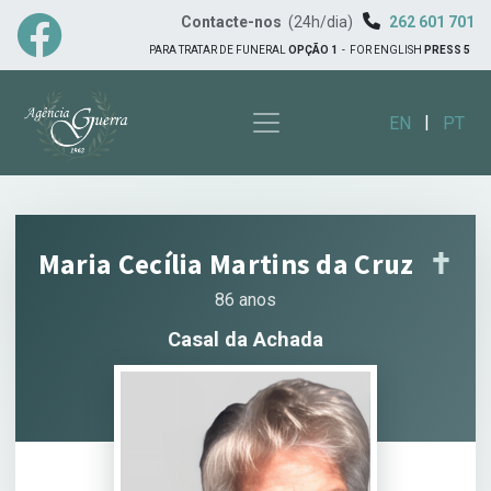
Contacte-nos
(24h/dia)
262 601 701
PARA TRATAR DE FUNERAL
OPÇÃO 1
-
FOR ENGLISH
PRESS 5
|
EN
PT
Maria Cecília Martins da Cruz
✝︎
86 anos
Casal da Achada