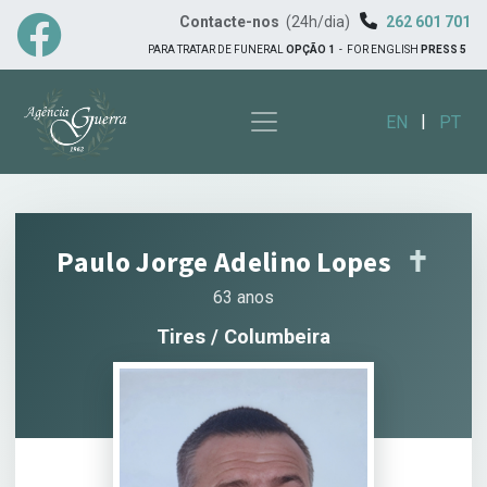
Contacte-nos
(24h/dia)
262 601 701
PARA TRATAR DE FUNERAL
OPÇÃO 1
-
FOR ENGLISH
PRESS 5
|
EN
PT
Paulo Jorge Adelino Lopes
✝︎
63 anos
Tires / Columbeira