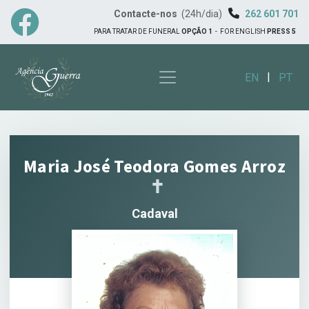
Contacte-nos
(24h/dia)
262 601 701
PARA TRATAR DE FUNERAL
OPÇÃO 1
-
FOR ENGLISH
PRESS 5
|
EN
PT
Maria José Teodora Gomes Arroz
✝︎
Cadaval