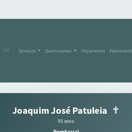
Serviços
Quem somos
Orçamento
Falecimen
PT
Joaquim José Patuleia
✝︎
95 anos
Bombarral