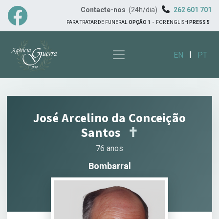
Contacte-nos
(24h/dia)
262 601 701
PARA TRATAR DE FUNERAL
OPÇÃO 1
-
FOR ENGLISH
PRESS 5
|
EN
PT
José Arcelino da Conceição
Santos
✝︎
76 anos
Bombarral