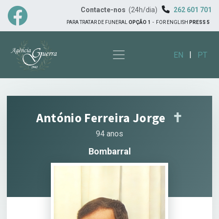
Contacte-nos
(24h/dia)
262 601 701
PARA TRATAR DE FUNERAL
OPÇÃO 1
-
FOR ENGLISH
PRESS 5
|
EN
PT
António Ferreira Jorge
✝︎
94 anos
Bombarral