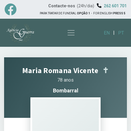
Contacte-nos
(24h/dia)
262 601 701
PARA TRATAR DE FUNERAL
OPÇÃO 1
-
FOR ENGLISH
PRESS 5
|
EN
PT
Maria Romana Vicente
✝︎
78 anos
Bombarral