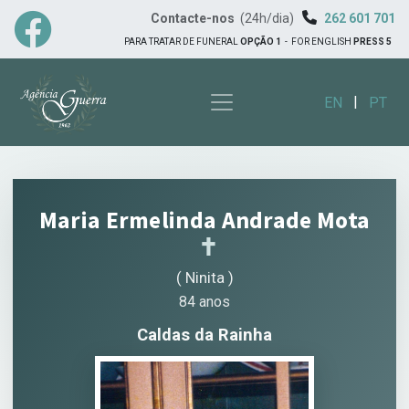
Contacte-nos
(24h/dia)
262 601 701
PARA TRATAR DE FUNERAL
OPÇÃO 1
-
FOR ENGLISH
PRESS 5
|
EN
PT
Maria Ermelinda Andrade Mota
✝︎
( Ninita )
84 anos
Caldas da Rainha