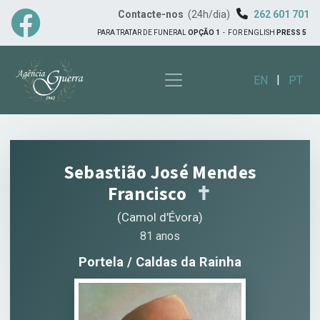
Contacte-nos
(24h/dia)
262 601 701
PARA TRATAR DE FUNERAL
OPÇÃO 1
-
FOR ENGLISH
PRESS 5
|
EN
PT
Sebastião José Mendes
Francisco
✝︎
(Camol d'Évora)
81 anos
Portela / Caldas da Rainha