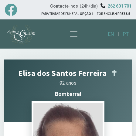
Contacte-nos
(24h/dia)
262 601 701
PARA TRATAR DE FUNERAL
OPÇÃO 1
-
FOR ENGLISH
PRESS 5
|
EN
PT
Elisa dos Santos Ferreira
✝︎
92 anos
Bombarral