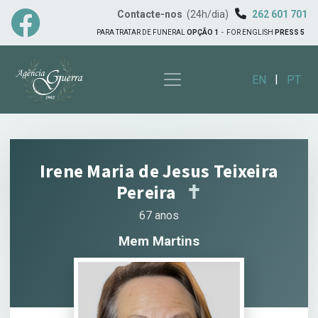
Contacte-nos
(24h/dia)
262 601 701
PARA TRATAR DE FUNERAL
OPÇÃO 1
-
FOR ENGLISH
PRESS 5
|
EN
PT
Irene Maria de Jesus Teixeira
Pereira
✝︎
67 anos
Mem Martins