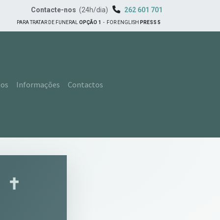
Contacte-nos
(24h/dia)
262 601 701
PARA TRATAR DE FUNERAL
OPÇÃO 1
-
FOR ENGLISH
PRESS 5
tos
Informações
Contactos
s
✝︎