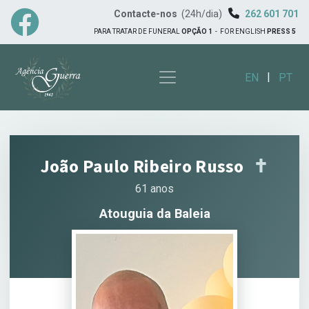
Contacte-nos
(24h/dia)
262 601 701
PARA TRATAR DE FUNERAL
OPÇÃO 1
-
FOR ENGLISH
PRESS 5
|
EN
PT
João Paulo Ribeiro Russo
✝︎
61 anos
Atouguia da Baleia