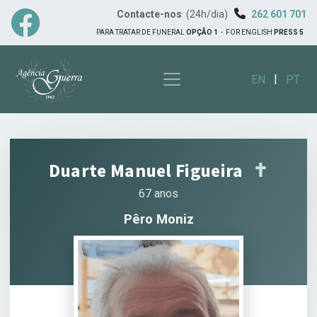
Contacte-nos
(24h/dia)
262 601 701
PARA TRATAR DE FUNERAL
OPÇÃO 1
-
FOR ENGLISH
PRESS 5
|
EN
PT
Duarte Manuel Figueira
✝︎
67 anos
Pêro Moniz