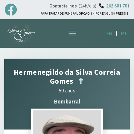
Contacte-nos
(24h/dia)
262 601 701
PARA TRATAR DE FUNERAL
OPÇÃO 1
-
FOR ENGLISH
PRESS 5
|
EN
PT
Hermenegildo da Silva Correia
Gomes
✝︎
69 anos
Bombarral