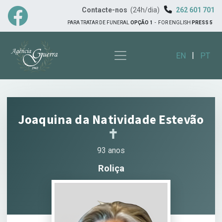
Contacte-nos
(24h/dia)
262 601 701
PARA TRATAR DE FUNERAL
OPÇÃO 1
-
FOR ENGLISH
PRESS 5
|
EN
PT
Joaquina da Natividade Estevão
✝︎
93 anos
Roliça