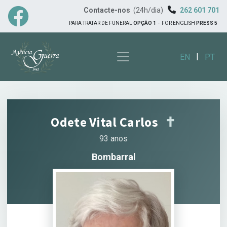
Contacte-nos
(24h/dia)
262 601 701
PARA TRATAR DE FUNERAL
OPÇÃO 1
-
FOR ENGLISH
PRESS 5
|
EN
PT
Odete Vital Carlos
✝︎
93 anos
Bombarral