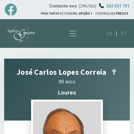
Contacte-nos
(24h/dia)
262 601 701
PARA TRATAR DE FUNERAL
OPÇÃO 1
-
FOR ENGLISH
PRESS 5
|
EN
PT
José Carlos Lopes Correia
✝︎
88 anos
Loures