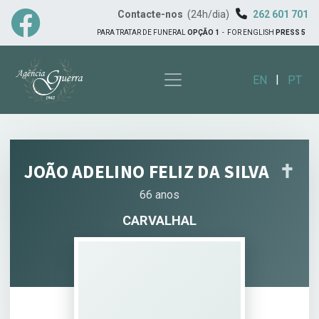
Contacte-nos
(24h/dia)
262 601 701
PARA TRATAR DE FUNERAL
OPÇÃO 1
-
FOR ENGLISH
PRESS 5
|
EN
PT
JOÃO ADELINO FELIZ DA SILVA
✝︎
66 anos
CARVALHAL