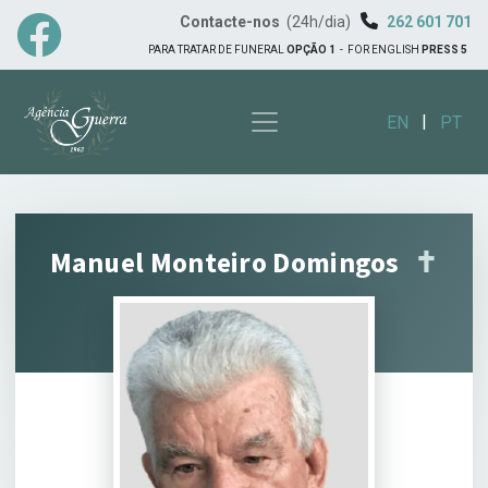
Contacte-nos
(24h/dia)
262 601 701
PARA TRATAR DE FUNERAL
OPÇÃO 1
-
FOR ENGLISH
PRESS 5
|
EN
PT
Manuel Monteiro Domingos
✝︎