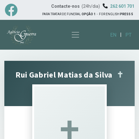
Contacte-nos
(24h/dia)
262 601 701
PARA TRATAR DE FUNERAL
OPÇÃO 1
-
FOR ENGLISH
PRESS 5
|
EN
PT
Rui Gabriel Matias da Silva
✝︎
✝︎