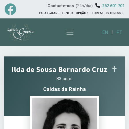
Contacte-nos
(24h/dia)
262 601 701
PARA TRATAR DE FUNERAL
OPÇÃO 1
-
FOR ENGLISH
PRESS 5
|
EN
PT
Ilda de Sousa Bernardo Cruz
✝︎
83 anos
Caldas da Rainha