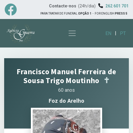
Contacte-nos
(24h/dia)
262 601 701
PARA TRATAR DE FUNERAL
OPÇÃO 1
-
FOR ENGLISH
PRESS 5
|
EN
PT
Francisco Manuel Ferreira de
Sousa Trigo Moutinho
✝︎
60 anos
Foz do Arelho