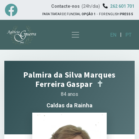
Contacte-nos
(24h/dia)
262 601 701
PARA TRATAR DE FUNERAL
OPÇÃO 1
-
FOR ENGLISH
PRESS 5
|
EN
PT
Palmira da Silva Marques
Ferreira Gaspar
✝︎
84 anos
Caldas da Rainha