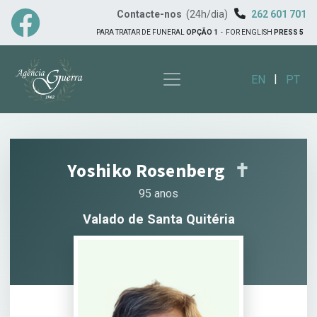
Contacte-nos
(24h/dia)
262 601 701
PARA TRATAR DE FUNERAL
OPÇÃO 1
-
FOR ENGLISH
PRESS 5
|
EN
PT
Yoshiko Rosenberg
✝︎
95 anos
Valado de Santa Quitéria