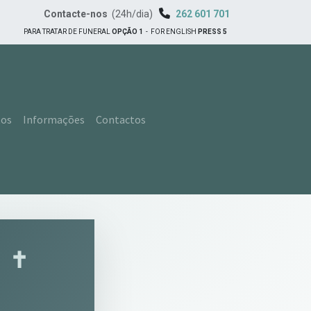
Contacte-nos
(24h/dia)
262 601 701
PARA TRATAR DE FUNERAL
OPÇÃO 1
-
FOR ENGLISH
PRESS 5
tos
Informações
Contactos
o
✝︎