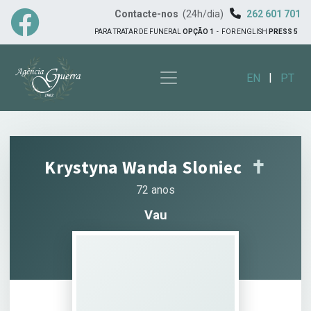
Contacte-nos
(24h/dia)
262 601 701
PARA TRATAR DE FUNERAL
OPÇÃO 1
-
FOR ENGLISH
PRESS 5
|
EN
PT
Krystyna Wanda Sloniec
✝︎
72 anos
Vau