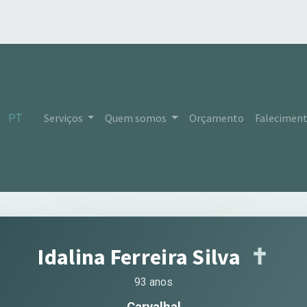
Serviços
Quem somos
Orçamento
Falecimen
PT
Idalina Ferreira Silva
✝︎
93 anos
Carvalhal