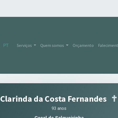
Serviços
Quem somos
Orçamento
Falecimen
PT
Clarinda da Costa Fernandes
✝︎
93 anos
Casal da Salgueirinha