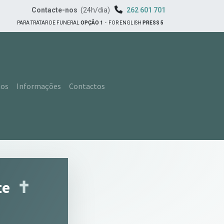
Contacte-nos
(24h/dia)
262 601 701
PARA TRATAR DE FUNERAL
OPÇÃO 1
-
FOR ENGLISH
PRESS 5
tos
Informações
Contactos
te
✝︎