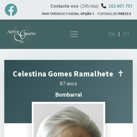
Contacte-nos
(24h/dia)
262 601 701
PARA TRATAR DE FUNERAL
OPÇÃO 1
-
FOR ENGLISH
PRESS 5
|
EN
PT
Celestina Gomes Ramalhete
✝︎
87 anos
Bombarral