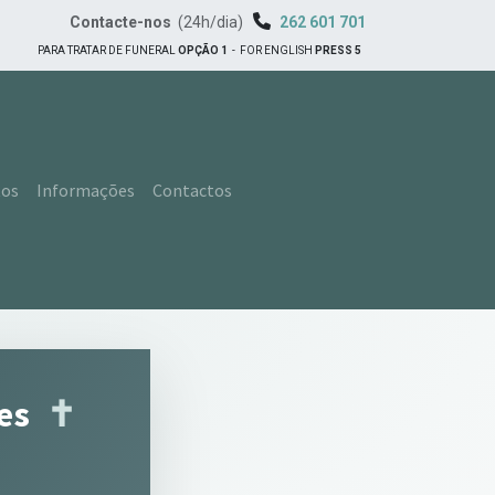
Contacte-nos
(24h/dia)
262 601 701
PARA TRATAR DE FUNERAL
OPÇÃO 1
-
FOR ENGLISH
PRESS 5
tos
Informações
Contactos
nes
✝︎