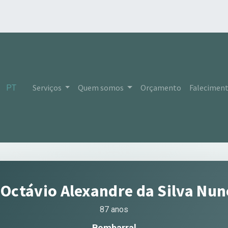
Serviços
Quem somos
Orçamento
Falecimen
PT
 Octávio Alexandre da Silva Nu
87 anos
Bombarral