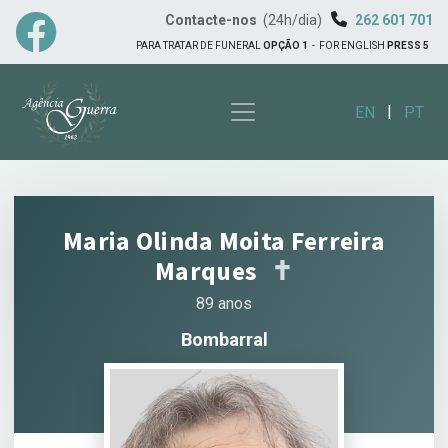
Contacte-nos
(24h/dia)
262 601 701
PARA TRATAR DE FUNERAL
OPÇÃO 1
-
FOR ENGLISH
PRESS 5
|
EN
PT
Maria Olinda Moita Ferreira
Marques
✝︎
89 anos
Bombarral