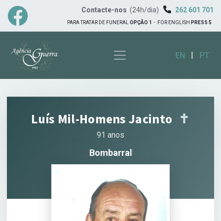
Contacte-nos
(24h/dia)
262 601 701
PARA TRATAR DE FUNERAL
OPÇÃO 1
-
FOR ENGLISH
PRESS 5
|
EN
PT
Luís Mil-Homens Jacinto
✝︎
91 anos
Bombarral