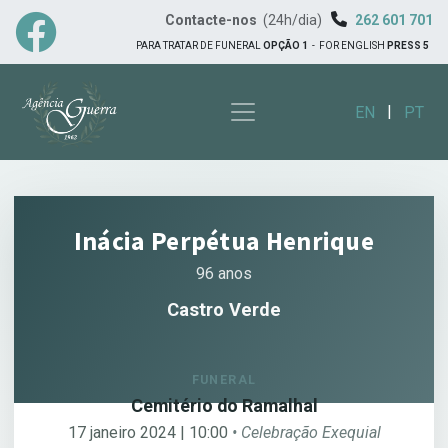
Contacte-nos
(24h/dia)
262 601 701
PARA TRATAR DE FUNERAL
OPÇÃO 1
-
FOR ENGLISH
PRESS 5
|
EN
PT
Inácia Perpétua Henrique
96 anos
Castro Verde
FUNERAL
Cemitério do Ramalhal
17 janeiro 2024 | 10:00
• Celebração Exequial