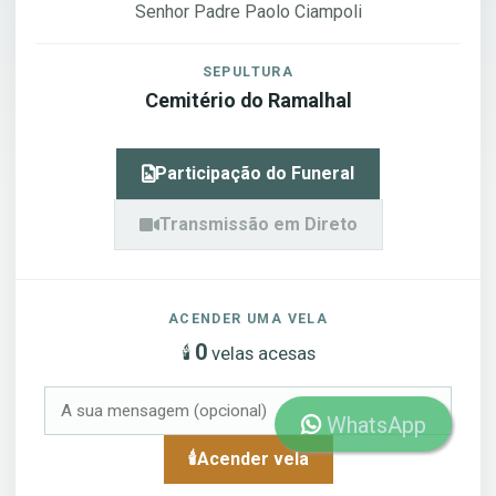
Senhor Padre Paolo Ciampoli
SEPULTURA
Cemitério do Ramalhal
Participação do Funeral
Transmissão em Direto
ACENDER UMA VELA
0
🕯️
velas acesas
WhatsApp
🕯️
Acender vela