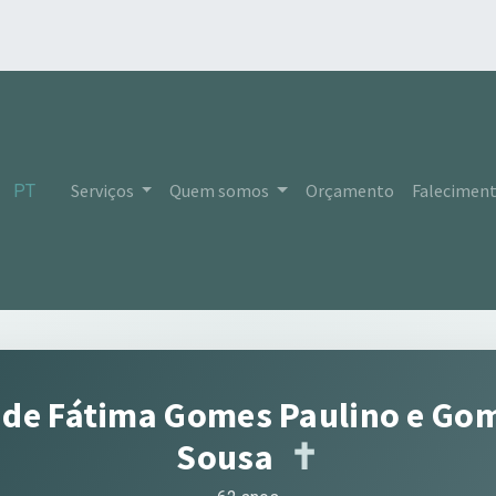
Serviços
Quem somos
Orçamento
Falecimen
PT
 de Fátima Gomes Paulino e Go
Sousa
✝︎