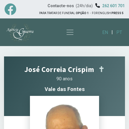
Contacte-nos
(24h/dia)
262 601 701
PARA TRATAR DE FUNERAL
OPÇÃO 1
-
FOR ENGLISH
PRESS 5
|
EN
PT
José Correia Crispim
✝︎
90 anos
Vale das Fontes