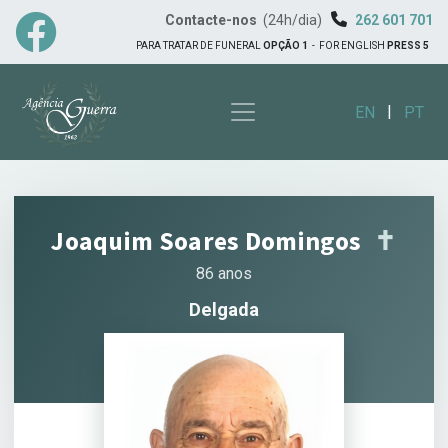
Contacte-nos
(24h/dia)
262 601 701
PARA TRATAR DE FUNERAL
OPÇÃO 1
-
FOR ENGLISH
PRESS 5
|
EN
PT
Joaquim Soares Domingos
✝︎
86 anos
Delgada